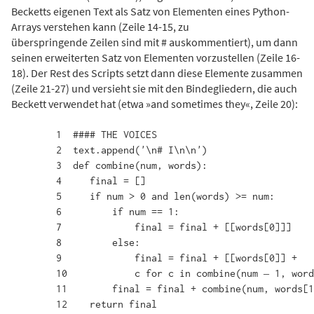
Becketts eigenen Text als Satz von Elementen eines Python-
Arrays verstehen kann (Zeile 14-15, zu
überspringende Zeilen sind mit # auskommentiert), um dann
seinen erweiterten Satz von Elementen vorzustellen (Zeile 16-
18). Der Rest des Scripts setzt dann diese Elemente zusammen
(Zeile 21-27) und versieht sie mit den Bindegliedern, die auch
Beckett verwendet hat (etwa »and sometimes they«, Zeile 20):
 	1  #### THE VOICES

	2  text.append('\n# I\n\n')

	3  def combine(num, words):

	4     final = []

	5     if num > 0 and len(words) >= num:

	6         if num == 1:

	7             final = final + [[words[0]]]

	8         else:

	9             final = final + [[words[0]] + 

	10            c for c in combine(num – 1, words[1:])]

	11        final = final + combine(num, words[1:])

	12    return final
