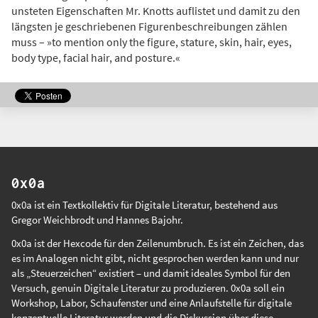
unsteten Eigenschaften Mr. Knotts auflistet und damit zu den
längsten je geschriebenen Figurenbeschreibungen zählen
muss – »to mention only the figure, stature, skin, hair, eyes,
body type, facial hair, and posture.«
0x0a
0x0a ist ein Textkollektiv für Digitale Literatur, bestehend aus
Gregor Weichbrodt
und
Hannes Bajohr
.
0x0a ist der Hexcode für den Zeilenumbruch. Es ist ein Zeichen, das
es im Analogen nicht gibt, nicht gesprochen werden kann und nur
als „Steuerzeichen“ existiert – und damit ideales Symbol für den
Versuch, genuin Digitale Literatur zu produzieren. 0x0a soll ein
Workshop, Labor, Schaufenster und eine Anlaufstelle für digitale
konzeptuelle Literatur werden und die Diskussion über diese