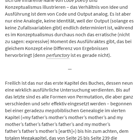
Konzeptualismus illustrieren – das Verhältnis von Idee und
Ausführung ist dem von Code und Output analog. Es ist aber
nur eine Analogie, keine Identität, weil der Output (solange es
keine Zufallsvariablen gibt) endlich determiniert ist, während
es im Konzeptualismus durchaus noch das erratische (nicht
zu sagen: expressive) Moment des Ausführaktes gibt, das bei
gleichem Konzept eine Differenz von Ergebnissen
hervorbringt (denn
perfunctory
ist es gerade nicht).
—
Freilich ist das nur das erste Kapitel des Buches, dessen neun
eine wirklich ausführliche Untersuchung verdienten. Bis auf
das letzte sind es alle Formen von Permutation, die aber ganz
verschieden und sehr effektiv eingesetzt werden – begonnen
bei einer geradezu
mega
biblischen Genealogie im vierten
Kapitel (»my father’s mother’s mother’s mother’s and my
mother’s father’s father’s father’s and my mother’s
father’s father’s mother’s [earth]«) bis hin zum achten, dem
totalen Megakapitel, das von Seite 25 bis Seite 239 die