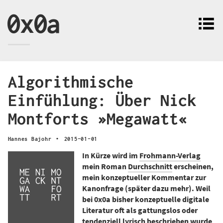
0x0a
Algorithmische
Einfühlung: Über Nick
Montforts »Megawatt«
·
Hannes Bajohr
2015-01-01
In Kürze wird im
Frohmann-Verlag
mein Roman
Durchschnitt
erscheinen,
mein konzeptueller Kommentar zur
Kanonfrage (später dazu mehr). Weil
bei 0x0a bisher konzeptuelle digitale
Literatur oft als gattungslos oder
tendenziell lyrisch beschrieben wurde