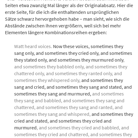
Seiten etwa zwanzig Mal länger als der Originalabsatz. Hier die
erste Seite, für die ich die enthaltenden ursprünglichen
Sätze schwarz hervorgehoben habe – man sieht, wie sich die
Abstände zwischen ihnen vergrößern, weil sich bei mehr
Elementen längere Kombinationsreihen ergeben:
Watt heard voices.
Now these voices, sometimes they
sang only, and sometimes they cried only, and sometimes
they stated only, and sometimes they murmured only
,
and sometimes they babbled only, and sometimes they
chattered only, and sometimes they ranted only, and
sometimes they whispered only,
and sometimes they
sang and cried, and sometimes they sang and stated, and
sometimes they sang and murmured,
and sometimes
they sang and babbled, and sometimes they sang and
chattered, and sometimes they sang and ranted, and
sometimes they sang and whispered,
and sometimes they
cried and stated, and sometimes they cried and
murmured
, and sometimes they cried and babbled, and
sometimes they cried and chattered, and sometimes they