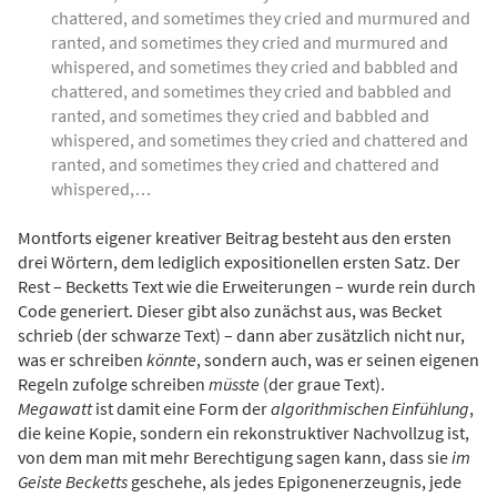
chattered, and sometimes they cried and murmured and
ranted, and sometimes they cried and murmured and
whispered, and sometimes they cried and babbled and
chattered, and sometimes they cried and babbled and
ranted, and sometimes they cried and babbled and
whispered, and sometimes they cried and chattered and
ranted, and sometimes they cried and chattered and
whispered,…
Montforts eigener kreativer Beitrag besteht aus den ersten
drei Wörtern, dem lediglich expositionellen ersten Satz. Der
Rest – Becketts Text wie die Erweiterungen – wurde rein durch
Code generiert. Dieser gibt also zunächst aus, was Becket
schrieb (der schwarze Text) – dann aber zusätzlich nicht nur,
was er schreiben
könnte
, sondern auch, was er seinen eigenen
Regeln zufolge schreiben
müsste
(der graue Text).
Megawatt
ist damit eine Form der
algorithmischen Einfühlung
,
die keine Kopie, sondern ein rekonstruktiver Nachvollzug ist,
von dem man mit mehr Berechtigung sagen kann, dass sie
im
Geiste Becketts
geschehe, als jedes Epigonenerzeugnis, jede