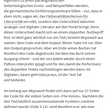
eigentlich zu jenen paradigmatischen
textontologischen Grenz- und Beispielfällen werden,
die germanistische Einführungsseminare füllen – nur, dass er
eben nicht, sagen wir, das
Fiktionalitätskriterium für
Literarizität
zerreibt, sondern den Unterschied zwischen
analoger und digitaler Literatur auf den Punkt bringt. Denn
dieser Unterschied macht sich an einem
doppelten Textbegriff
fest: Ist
Watt
ganz wörtlich nur ein Text, besteht
Megawatt
aus
zweien: dem Code und dem Output. Bisher habe ich nur über
den Output gesprochen. Aber am Ende seines Buches hat
Montfort den Code abgedruckt, bei dem das Buch seinen
Ausgang nimmt – und der von jedem wieder durch einen
Python-Interpreter gejagt und für den damit die Performanz
des doppelten Textes nachvollzogen werden kann. Im
Digitalen, davon geht 0x0a ja aus, ist der Text Tat
und
Gedanke.
Im Anhang von
Megawatt
findet sich dann auf nur 27 Zeilen
der Code für die sieben Seiten von »The Voices«. Nachdem die
den Text letztlich zusammensetzende Funktion
combine
definiert wurde (Zeile 3-12), zeigt Montfort erst, wie man