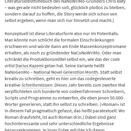
Literaturselbsthilfebuch des NaNoWriMo-Gründers Chris Baty
– was gerade nicht bedeuten soll, glücklich plotlos zu bleiben,
sondern darauf zu hoffen, die Story werde sich schon von
selbst ergeben, wenn man sich nur hinsetzt und macht.)
Konzeptuell ist diese Literaturform also nur im Potentialis.
Man könnte nun schlicht die formalen Einschränkungen
erschweren und würde dann am Ende Massenkonzeptromane
erhalten, als noch zu gründender NaCoNoWriMo. Oder man
schränkt die Produktionsmittel selbst ein, wie das der
code
artist
Darius Kazemi
getan hat. Seine Variante heißt
NaNoGenMo –
National Novel
Generation
Month
. Statt selbst
kreativ zu schreiben, geht es hier um das codegesteuerte
kreative
Schreibenlassen
. Dieses Jahr bereits zum zweiten Mal
verpflichteten sich hunderte von codeerfahrenen Schreibern,
Scripts und Programme zu entwerfen, die eben jenen 50.000-
Worter generieren, statt ihn selbst zu schreiben. (»Roman« ist
in diesem Fall pragmatisch gefasst, das heißt paratextuell: Wo
Roman draufsteht, ist auch Roman drin.) Dabei sind ganz
hochinteressante und sehr unterschiedliche Ergebnisse
herausgekommen. In loser Folge möchte ich davon