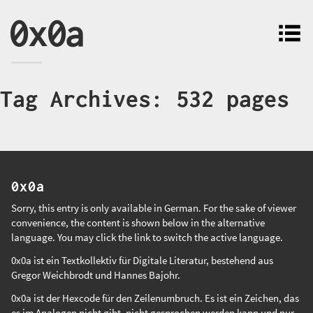
0x0a
Tag Archives: 532 pages
0x0a
Sorry, this entry is only available in
German
. For the sake of viewer
convenience, the content is shown below in the alternative
language. You may click the link to switch the active language.
0x0a ist ein Textkollektiv für Digitale Literatur, bestehend aus
Gregor Weichbrodt
und
Hannes Bajohr
.
0x0a ist der Hexcode für den Zeilenumbruch. Es ist ein Zeichen, das
es im Analogen nicht gibt, nicht gesprochen werden kann und nur