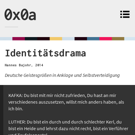
0x0a
Identitätsdrama
Hannes Bajohr
,
2014
Deutsche Geistesgrößen in Anklage und Selbstverteidigung
KAFKA: Du bist mit mir nicht zufrieden, Du hast an mir
verschiedenes auszusetzen, willst mich anders haben, als
ich bin.
LUTHER: Du bist ein durch und durch schlechter Kerl, du
bist ein Heide und lehrst dazu nicht recht, bist ein Verführer
und Teufelsapostel.