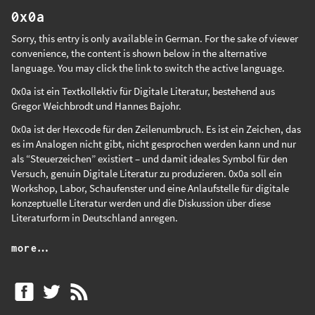
0x0a
Sorry, this entry is only available in
German
. For the sake of viewer
convenience, the content is shown below in the alternative
language. You may click the link to switch the active language.
0x0a ist ein Textkollektiv für Digitale Literatur, bestehend aus
Gregor Weichbrodt
und
Hannes Bajohr
.
0x0a ist der Hexcode für den Zeilenumbruch. Es ist ein Zeichen, das
es im Analogen nicht gibt, nicht gesprochen werden kann und nur
als “Steuerzeichen” existiert – und damit ideales Symbol für den
Versuch, genuin Digitale Literatur zu produzieren. 0x0a soll ein
Workshop, Labor, Schaufenster und eine Anlaufstelle für digitale
konzeptuelle Literatur werden und die Diskussion über diese
Literaturform in Deutschland anregen.
more…