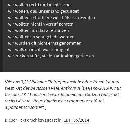
wir wollen recht und nicht rache!
wir wollen, daß unser land gesundet
wir wollten keine leere worthülse verwenden
wir wollten nicht in verruf geraten
wir wollten nur das alte stürzen
wir wollten so sehr geliebt werden
wir wurden oft nicht ernst genommen
wir wußten nicht, wo es hingeht
wir zücken stifte, stellen aufnahmegeräte an
[Die aus 3,23 Millionen Einträgen bestehenden Wendekorpora
West+Ost des Deutschen Referenzkorpus (DeReKo-2013-II) mit
Cosmas II 3.11 nach mit »wir« beginnenden Sätzen von exakt
sechs Wörtern Länge durchsucht; Fragmente entfernt,
alphabetisch sortiert.]
Dieser Text erschien zuerst in:
EDIT 65/2014