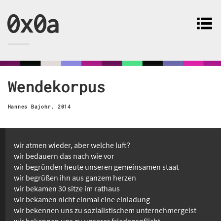
0x0a
Wendekorpus
Hannes Bajohr
,
2014
wir atmen wieder, aber welche luft?
wir bedauern das nach wie vor
wir begründen heute unseren gemeinsamen staat
wir begrüßen ihn aus ganzem herzen
wir bekamen 30 sitze im rathaus
wir bekamen nicht einmal eine einladung
wir bekennen uns zu sozialistischem unternehmergeist
wir bekennen uns zu unserer friedenspflicht