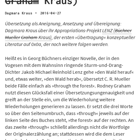
Graham
Kraus)
·
Dagmara Kraus
2016-04-27
Übersetzung als Aneignung, Ansetzung und Übereignung:
Dagmara Kraus über ihr Appropriations-Projekt
LENZ
(
Büchner
Mueller
Graham
Kraus
)
, der ersten »Übertragung« konzeptueller
Literatur auf 0x0a, der noch weitere folgen werden.
Heißt es in Georg Büchners einziger Novelle, der in den
Vogesen mit dem Wahnsinn ringende Sturm-und-Drang-
Dichter Jakob Michael Reinhold Lenz gehe »den Wald herauf«
und, etwas weiter, »den Wald herab«, übersetzt C. R. Mueller
beide Fälle einfach als »through the forest«. Rodney Graham
nutzt diesen Glücksfall einer Übersetzungsungenauigkeit und
greift an der Stelle ein, um die Wiederholung weitere
Wiederholungen generieren zu lassen. Er setzt die drei Worte
so über den Seitenumbruch, dass »through« jeweils auf der
linken Seite des Buches steht, »the forest« auf der rechten. An
das zweite »through« schließt allerdings nicht die Wortfolge
der Originalerzählung an; stattdessen wird die dem Leser