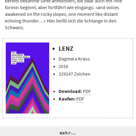
bereits bekannte Seite anmontiert, die zwar auch mit »the
forest« beginnt, aber fortfährt wie eingangs: »and voices
awakened on the rocky slopes, one moment like distant
echoing thunder…« Hier beißt sich die Schlange in den
Schwanz.
LENZ
Dagmara Kraus
2016
329147 Zeichen
Download:
PDF
Kaufen:
PDF
mehr…